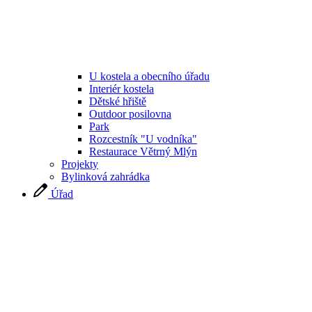
U kostela a obecního úřadu
Interiér kostela
Dětské hřiště
Outdoor posilovna
Park
Rozcestník "U vodníka"
Restaurace Větrný Mlýn
Projekty
Bylinková zahrádka
Úřad