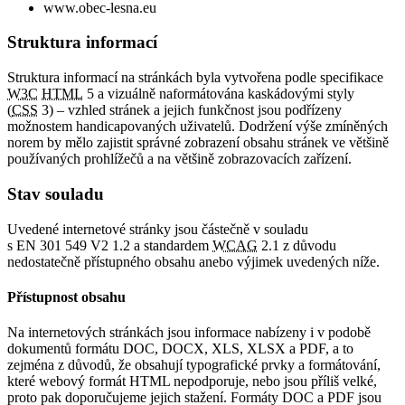
www.obec-lesna.eu
Struktura informací
Struktura informací na stránkách byla vytvořena podle specifikace
W3C
HTML
5 a vizuálně naformátována kaskádovými styly
(
CSS
3) – vzhled stránek a jejich funkčnost jsou podřízeny
možnostem handicapovaných uživatelů. Dodržení výše zmíněných
norem by mělo zajistit správné zobrazení obsahu stránek ve většině
používaných prohlížečů a na většině zobrazovacích zařízení.
Stav souladu
Uvedené internetové stránky jsou částečně v souladu
s EN 301 549 V2 1.2 a standardem
WCAG
2.1 z důvodu
nedostatečně přístupného obsahu anebo výjimek uvedených níže.
Přístupnost obsahu
Na internetových stránkách jsou informace nabízeny i v podobě
dokumentů formátu DOC, DOCX, XLS, XLSX a PDF, a to
zejména z důvodů, že obsahují typografické prvky a formátování,
které webový formát HTML nepodporuje, nebo jsou příliš velké,
proto pak doporučujeme jejich stažení. Formáty DOC a PDF jsou