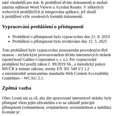
také vhodnější pro tisk. K prohlížení těchto dokumentů je možné
zdarma stáhnout Word Viewer a Acrobat Reader. V některých
webových prohlížečích je integrována aplikace, jež slouží
k prohlížení výše uvedených formátů dokumentů.
Vypracování prohlášení o přístupnosti
Prohlášení o přístupnosti bylo vypracováno dne 21. 8. 2019
Prohlášení o přístupnosti bylo revidováno dne 15. 5. 2025
Toto prohlášení bylo vypracováno posouzením provedeným třetí
stranou – technickým provozovatelem těchto internetových stránek
(společností Galileo Corporation s. r. o.). Pro vypracování
prohlášení byl použit zákon č. 99/2019 Sb., a metodický pokyn
MVČR k tomuto zákonu, normy EN 301 549 V2 1.2
a mezinárodně uznávanému standardu Web Content Accessibility
Guidelines – WCAG 2.1.
Zpětná vazba
Obec Lesná má za cíl, aby jím spravované internetové stránky byly
přístupné všem jejím uživatelům a to na základě principů
přístupnosti (vnímatelnost, ovladatelnost, srozumitelnost a stabilita).
Kontakt je: