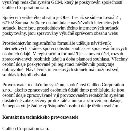
využívají redakční systém GCM, který je poskytován společností
Galileo Corporation s.r.o.
Správcem veškerého obsahu je Obec Lesná, se sídlem Lesná 21,
67102 Šumná. Veškeré osobní údaje návštěvníků internetových
stránek, které jsou prostřednictvím těchto internetových stránek
poskytovány, jsou spravovány výlučně správcem obsahu webu.
Prostřednictvím registračního formuláře uděluje návštěvník
internetových stránek správci obsahu souhlas se zpracováním svých
osobních údajů. V registračním formuláři je stanoven účel, rozsah
zpracovávaných osobních údajů a doba platnosti souhlasu. Všechny
osobní údaje poskytované při registraci návštěvník poskytuje
dobrovolně. Návštěvník internetových stránek má možnost svůj
souhlas kdykoli odvolat.
Provozovatel redakčního systému, společnost Galileo Corporation
s.r.o., jakožto zpracovatel osobních údajů tímto prohlašuje, že jsou
osobní údaje zpracovávané v jí provozovaném redakčním systému
dostatečně zabezpečeny proti ztrátě a úniku a zároveň prohlašuje,
že neposkytuje žádné zpřístupněné osobní údaje třetím osobám.
Kontakt na technického provozovatele
Galileo Corporation s.r.o.