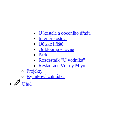
U kostela a obecního úřadu
Interiér kostela
Dětské hřiště
Outdoor posilovna
Park
Rozcestník "U vodníka"
Restaurace Větrný Mlýn
Projekty
Bylinková zahrádka
Úřad