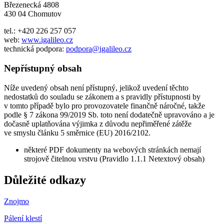
Březenecká 4808
430 04 Chomutov
tel.: +420 226 257 057
web:
www.igalileo.cz
technická podpora:
podpora@igalileo.cz
Nepřístupný obsah
Níže uvedený obsah není přístupný, jelikož uvedení těchto
nedostatků do souladu se zákonem a s pravidly přístupnosti by
v tomto případě bylo pro provozovatele finančně náročné, takže
podle § 7 zákona 99/2019 Sb. toto není dodatečně upravováno a je
dočasně uplatňována výjimka z důvodu nepřiměřené zátěže
ve smyslu článku 5 směrnice (EU) 2016/2102.
některé PDF dokumenty na webových stránkách nemají
strojově čitelnou vrstvu (Pravidlo 1.1.1 Netextový obsah)
Důležité odkazy
Znojmo
Pálení klestí