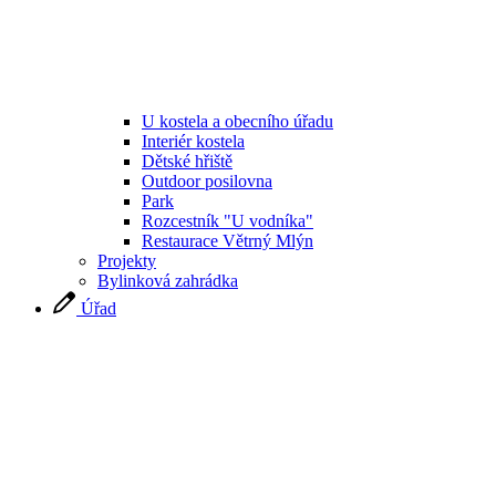
U kostela a obecního úřadu
Interiér kostela
Dětské hřiště
Outdoor posilovna
Park
Rozcestník "U vodníka"
Restaurace Větrný Mlýn
Projekty
Bylinková zahrádka
Úřad