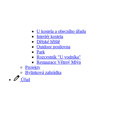
U kostela a obecního úřadu
Interiér kostela
Dětské hřiště
Outdoor posilovna
Park
Rozcestník "U vodníka"
Restaurace Větrný Mlýn
Projekty
Bylinková zahrádka
Úřad