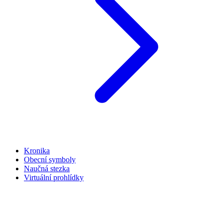
Kronika
Obecní symboly
Naučná stezka
Virtuální prohlídky