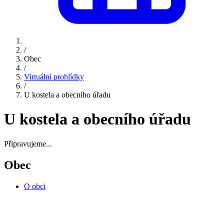
/
Obec
/
Virtuální prohlídky
/
U kostela a obecního úřadu
U kostela a obecního úřadu
Připravujeme...
Obec
O obci