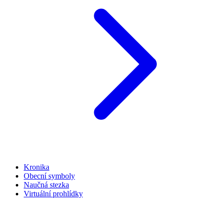
Kronika
Obecní symboly
Naučná stezka
Virtuální prohlídky