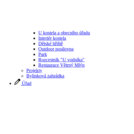
U kostela a obecního úřadu
Interiér kostela
Dětské hřiště
Outdoor posilovna
Park
Rozcestník "U vodníka"
Restaurace Větrný Mlýn
Projekty
Bylinková zahrádka
Úřad