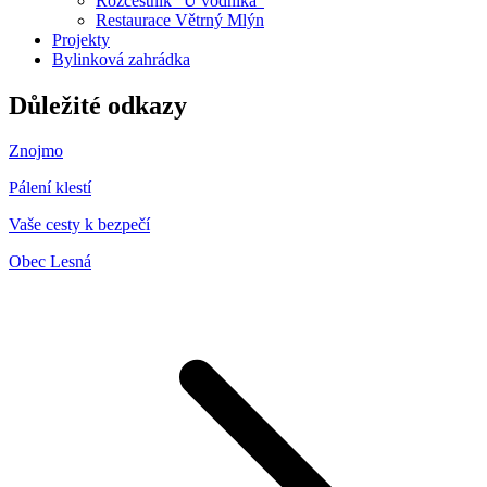
Rozcestník "U vodníka"
Restaurace Větrný Mlýn
Projekty
Bylinková zahrádka
Důležité odkazy
Znojmo
Pálení klestí
Vaše cesty k bezpečí
Obec Lesná