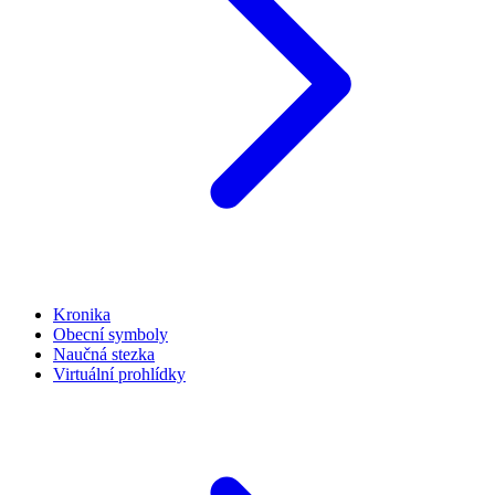
Kronika
Obecní symboly
Naučná stezka
Virtuální prohlídky