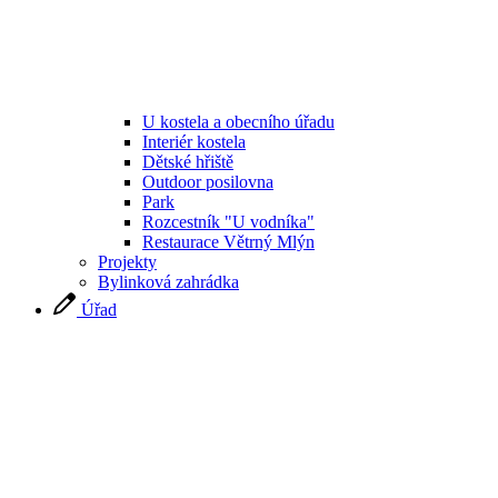
U kostela a obecního úřadu
Interiér kostela
Dětské hřiště
Outdoor posilovna
Park
Rozcestník "U vodníka"
Restaurace Větrný Mlýn
Projekty
Bylinková zahrádka
Úřad