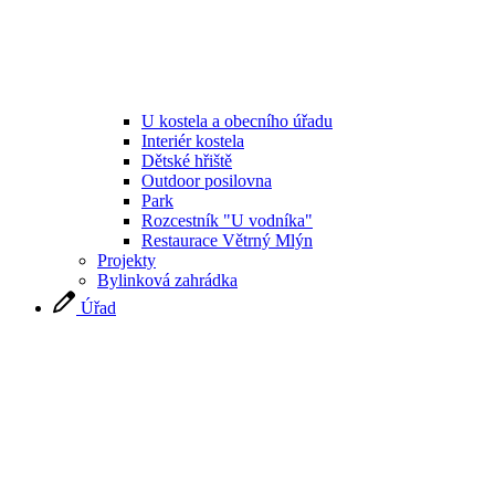
U kostela a obecního úřadu
Interiér kostela
Dětské hřiště
Outdoor posilovna
Park
Rozcestník "U vodníka"
Restaurace Větrný Mlýn
Projekty
Bylinková zahrádka
Úřad