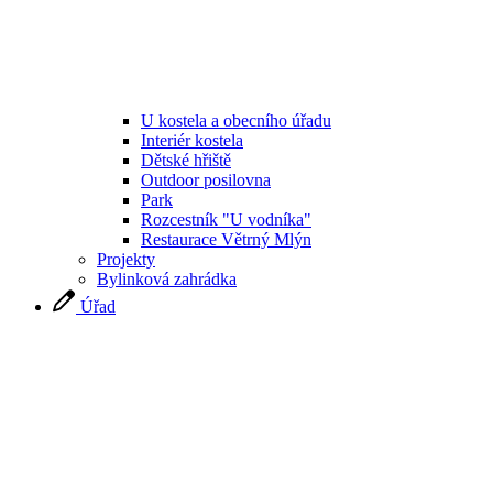
U kostela a obecního úřadu
Interiér kostela
Dětské hřiště
Outdoor posilovna
Park
Rozcestník "U vodníka"
Restaurace Větrný Mlýn
Projekty
Bylinková zahrádka
Úřad